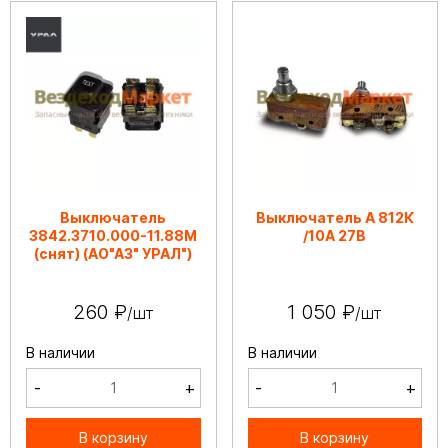
Выключатель
Выключатель А 812К
3842.3710.000-11.88М
/10А 27В
(снят) (АО"АЗ" УРАЛ")
260 ₽
1 050 ₽
/шт
/шт
В наличии
В наличии
-
+
-
+
В корзину
В корзину