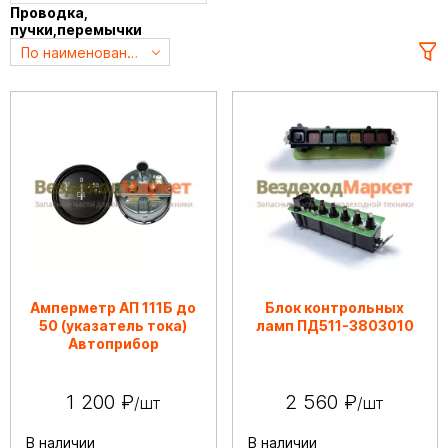
Проводка,
пучки,перемычки
По наименованию А->Я
Амперметр АП 111Б до
Блок контрольных
50 (указатель тока)
ламп ПД511-3803010
Автоприбор
1 200 ₽
2 560 ₽
/шт
/шт
В наличии
В наличии