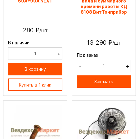
60А+90А NEXT
вала и суммарного
времени работы КД
8108 ВитТочприбор
280 ₽
/шт
13 290 ₽
/шт
В наличии
-
+
Под заказ
-
+
В корзину
Заказать
Купить в 1 клик