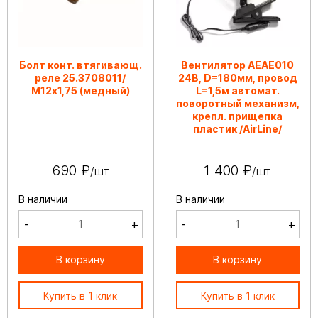
Болт конт. втягивающ.
Вентилятор AEAE010
реле 25.3708011/
24В, D=180мм, провод
М12х1,75 (медный)
L=1,5м автомат.
поворотный механизм,
крепл. прищепка
пластик /AirLine/
690 ₽
1 400 ₽
/шт
/шт
В наличии
В наличии
-
+
-
+
В корзину
В корзину
Купить в 1 клик
Купить в 1 клик