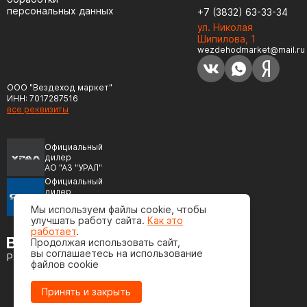
персональных данных
+7 (3832) 63-33-34
ул. Николая
Шипилова, 1
wezdehodmarket@mail.ru
ООО "Вездеход маркет"
ИНН: 7017287516
все реквизиты
Официальный
дилер
АО "АЗ "УРАЛ"
Официальный
дилер
ПАО "Автодизель"
Мы используем файлы cookie, чтобы
(ЯМЗ)
улучшать работу сайта.
Как это
работает
.
Продолжая использовать сайт,
вы соглашаетесь на использование
Разработка сайта
файлов cookie
Принять и закрыть