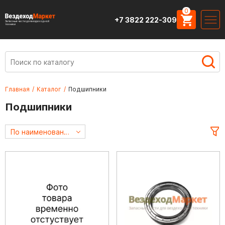
0
+7 3822 222-309
Запасные части для вездеходной
техники
Главная
/
Каталог
/
Подшипники
Подшипники
По наименованию А->Я