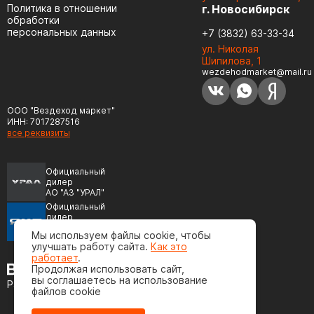
Политика в отношении
г. Новосибирск
обработки
персональных данных
+7 (3832) 63-33-34
ул. Николая
Шипилова, 1
wezdehodmarket@mail.ru
ООО "Вездеход маркет"
ИНН: 7017287516
все реквизиты
Официальный
дилер
АО "АЗ "УРАЛ"
Официальный
дилер
ПАО "Автодизель"
Мы используем файлы cookie, чтобы
(ЯМЗ)
улучшать работу сайта.
Как это
работает
.
Продолжая использовать сайт,
вы соглашаетесь на использование
Разработка сайта
файлов cookie