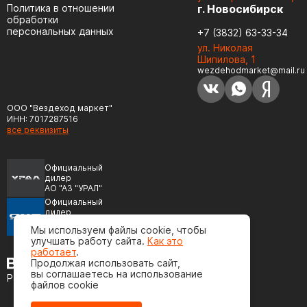
Политика в отношении
г. Новосибирск
обработки
персональных данных
+7 (3832) 63-33-34
ул. Николая
Шипилова, 1
wezdehodmarket@mail.ru
ООО "Вездеход маркет"
ИНН: 7017287516
все реквизиты
Официальный
дилер
АО "АЗ "УРАЛ"
Официальный
дилер
ПАО "Автодизель"
Мы используем файлы cookie, чтобы
(ЯМЗ)
улучшать работу сайта.
Как это
работает
.
Продолжая использовать сайт,
вы соглашаетесь на использование
Разработка сайта
файлов cookie