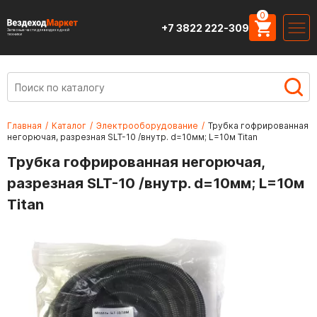
0
+7 3822 222-309
Запасные части для вездеходной
техники
Главная
/
Каталог
/
Электрооборудование
/
Трубка гофрированная
негорючая, разрезная SLT-10 /внутр. d=10мм; L=10м Titan
Трубка гофрированная негорючая,
разрезная SLT-10 /внутр. d=10мм; L=10м
Titan