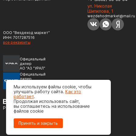
ул. Николая
Шипилова, 1
wezdehodmarket@mail.ru
ООО "Вездеход маркет"
ИНН: 7017287516
все реквизиты
Официальный
дилер
АО "АЗ "УРАЛ"
Официальный
дилер
ПАО "Автодизель"
Мы используем файлы cookie, чтобы
(ЯМЗ)
улучшать работу сайта.
Как это
работает
.
Продолжая использовать сайт,
вы соглашаетесь на использование
Разработка сайта
файлов cookie
Принять и закрыть