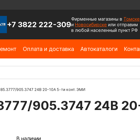
Фирменные магазины в
Томске
+7 3822 222-309
и
Новосибирске
или отправим
в любой населенный пункт РФ
емонт
Оплата и доставка
Автокаталоги
Конта
85.3777/905.3747 24В 20-10А 5-ти конт. ЭМИ
3777/905.3747 24В 20-
В наличии