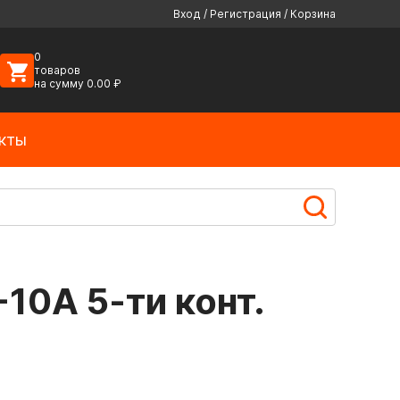
Вход
/
Регистрация
/
Корзина
0
товаров
на сумму
0.00
₽
кты
10А 5-ти конт.