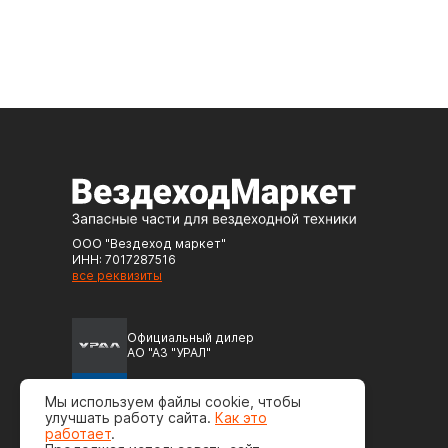
ООО "Вездеход маркет"
ИНН: 7017287516
все реквизиты
Официальный дилер
АО "АЗ "УРАЛ"
Официальный дилер
Мы используем файлы cookie, чтобы
ПАО "Автодизель" (ЯМЗ)
улучшать работу сайта.
Как это
работает
.