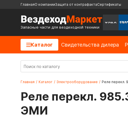
Главная
О компании
Защита от контрафакта
Сертификаты
Запасные части для вездеходной техники
Каталог
Cвидетельства дилера
Р
Главная
/
Каталог
/
Электрооборудование
/
Реле перекл. 9
Реле перекл. 985.
ЭМИ