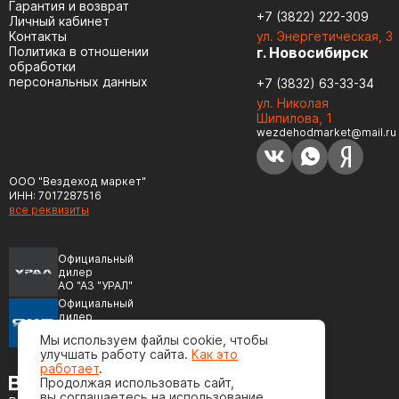
Гарантия и возврат
+7 (3822) 222-309
Личный кабинет
Контакты
ул. Энергетическая, 3
Политика в отношении
г. Новосибирск
обработки
персональных данных
+7 (3832) 63-33-34
ул. Николая
Шипилова, 1
wezdehodmarket@mail.ru
ООО "Вездеход маркет"
ИНН: 7017287516
все реквизиты
Официальный
дилер
АО "АЗ "УРАЛ"
Официальный
дилер
ПАО "Автодизель"
Мы используем файлы cookie, чтобы
(ЯМЗ)
улучшать работу сайта.
Как это
работает
.
Продолжая использовать сайт,
вы соглашаетесь на использование