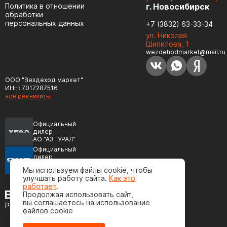
Политика в отношении
г. Новосибирск
обработки
персональных данных
+7 (3832) 63-33-34
ул. Николая
Шипилова, 1
wezdehodmarket@mail.ru
ООО "Вездеход маркет"
ИНН: 7017287516
все реквизиты
Официальный
дилер
АО "АЗ "УРАЛ"
Официальный
дилер
ПАО "Автодизель"
Мы используем файлы cookie, чтобы
(ЯМЗ)
улучшать работу сайта.
Как это
работает
.
Продолжая использовать сайт,
вы соглашаетесь на использование
Разработка сайта
файлов cookie