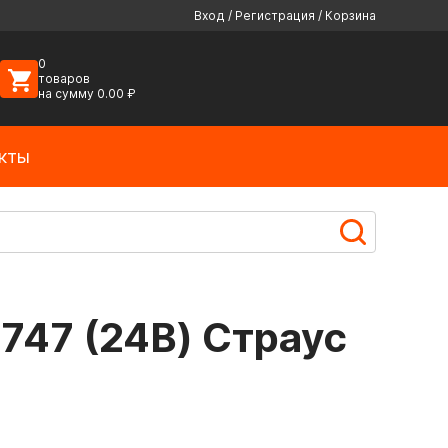
Вход
/
Регистрация
/
Корзина
0
товаров
на сумму
0.00
₽
кты
747 (24В) Страус