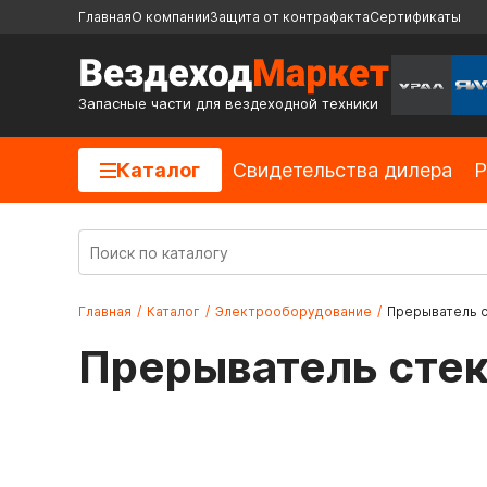
Главная
О компании
Защита от контрафакта
Сертификаты
Запасные части для вездеходной техники
Каталог
Cвидетельства дилера
Р
Главная
/
Каталог
/
Электрооборудование
/
Прерыватель с
Прерыватель стек