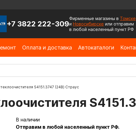
Фирменные магазины в
Томске
+7 3822 222-309
и
Новосибирске
или отправим
в любой населенный пункт РФ
емонт
Оплата и доставка
Автокаталоги
Конта
теклоочистителя S4151.3747 (24В) Страус
лоочистителя S4151.3
В наличии
Отправим в любой населенный пункт РФ.