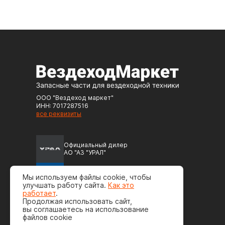
ООО "Вездеход маркет"
ИНН: 7017287516
все реквизиты
Официальный дилер
АО "АЗ "УРАЛ"
Официальный дилер
Мы используем файлы cookie, чтобы
ПАО "Автодизель" (ЯМЗ)
улучшать работу сайта.
Как это
работает
.
Продолжая использовать сайт,
вы соглашаетесь на использование
файлов cookie