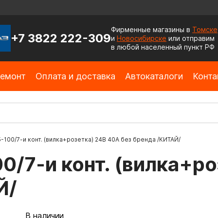
Фирменные магазины в
Томске
+7 3822 222-309
и
Новосибирске
или отправим
в любой населенный пункт РФ
емонт
Оплата и доставка
Автокаталоги
Конта
-100/7-и конт. (вилка+розетка) 24В 40А без бренда /КИТАЙ/
0/7-и конт. (вилка+ро
Й/
В наличии