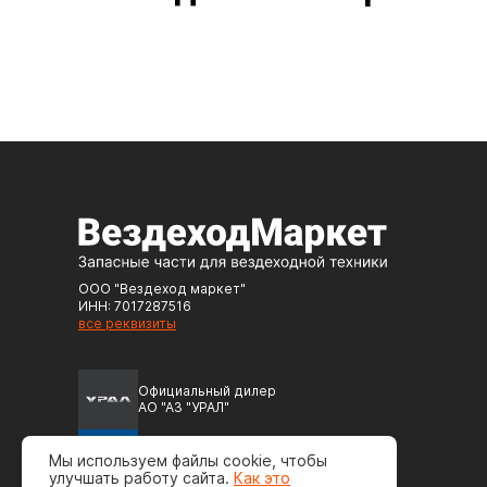
ООО "Вездеход маркет"
ИНН: 7017287516
все реквизиты
Официальный дилер
АО "АЗ "УРАЛ"
Официальный дилер
Мы используем файлы cookie, чтобы
ПАО "Автодизель" (ЯМЗ)
улучшать работу сайта.
Как это