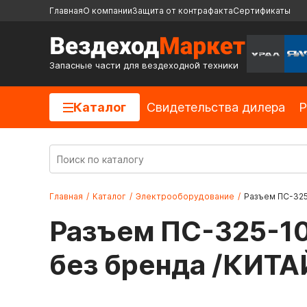
Главная
О компании
Защита от контрафакта
Сертификаты
Запасные части для вездеходной техники
Каталог
Cвидетельства дилера
Р
Главная
/
Каталог
/
Электрооборудование
/
Разъем ПС-325
Разъем ПС-325-10
без бренда /КИТА