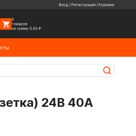
Вход
/
Регистрация
/
Корзина
0
товаров
на сумму
0.00
₽
кты
зетка) 24В 40А