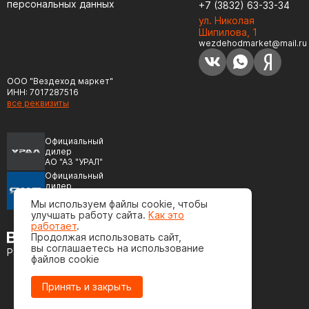
персональных данных
+7 (3832) 63-33-34
ул. Николая
Шипилова, 1
wezdehodmarket@mail.ru
ООО "Вездеход маркет"
ИНН: 7017287516
все реквизиты
Официальный
дилер
АО "АЗ "УРАЛ"
Официальный
дилер
ПАО "Автодизель"
Мы используем файлы cookie, чтобы
(ЯМЗ)
улучшать работу сайта.
Как это
работает
.
Продолжая использовать сайт,
вы соглашаетесь на использование
Разработка сайта
файлов cookie
Принять и закрыть