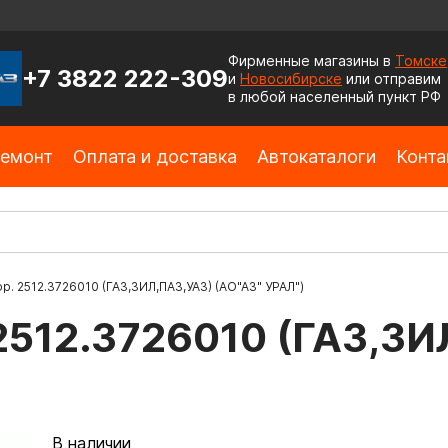
Фирменные магазины в
Томске
+7 3822 222-309
и
Новосибирске
или отправим
в любой населенный пункт РФ
емонт
Оплата и доставка
Автокаталоги
Конта
р. 2512.3726010 (ГАЗ,ЗИЛ,ПАЗ,УАЗ) (АО"АЗ" УРАЛ")
 2512.3726010 (ГАЗ,ЗИ
В наличии