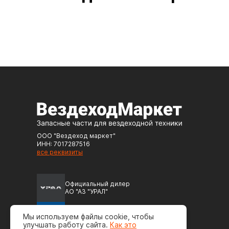
ООО "Вездеход маркет"
ИНН: 7017287516
все реквизиты
Официальный дилер
АО "АЗ "УРАЛ"
Официальный дилер
Мы используем файлы cookie, чтобы
ПАО "Автодизель" (ЯМЗ)
улучшать работу сайта.
Как это