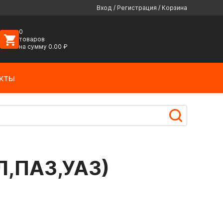
Вход
/
Регистрация
/
Корзина
0
товаров
на сумму
0.00
₽
кты
Л,ПАЗ,УАЗ)