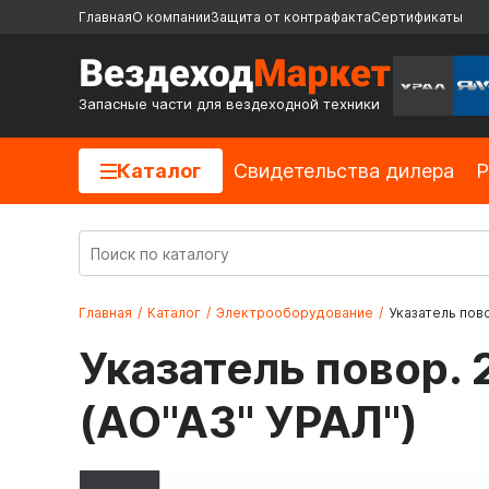
Главная
О компании
Защита от контрафакта
Сертификаты
Запасные части для вездеходной техники
Каталог
Cвидетельства дилера
Р
Главная
/
Каталог
/
Электрооборудование
/
Указатель пово
Указатель повор.
(АО"АЗ" УРАЛ")