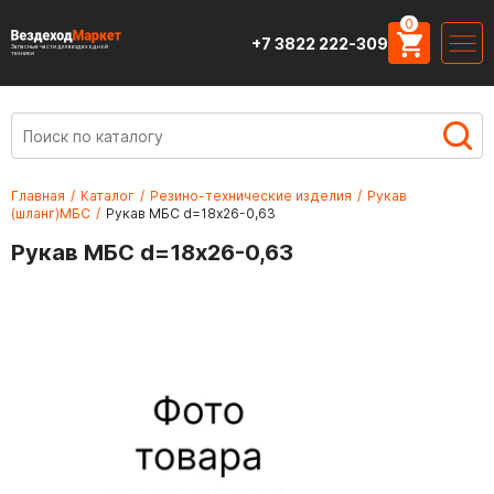
0
+7 3822 222-309
Запасные части для вездеходной
техники
Главная
/
Каталог
/
Резино-технические изделия
/
Рукав
(шланг)МБС
/
Рукав МБС d=18х26-0,63
Рукав МБС d=18х26-0,63