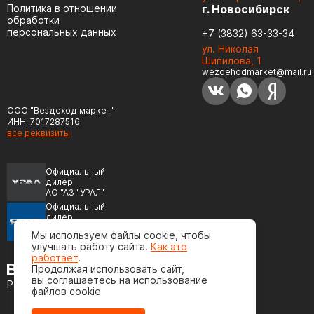
Политика в отношении
г. Новосибирск
обработки
персональных данных
+7 (3832) 63-33-34
ул. Николая
Шипилова, 1
wezdehodmarket@mail.ru
ООО "Вездеход маркет"
ИНН: 7017287516
все реквизиты
Официальный
дилер
АО "АЗ "УРАЛ"
Официальный
дилер
ПАО "Автодизель"
Мы используем файлы cookie, чтобы
(ЯМЗ)
улучшать работу сайта.
Как это
работает
.
Продолжая использовать сайт,
вы соглашаетесь на использование
Разработка сайта
файлов cookie