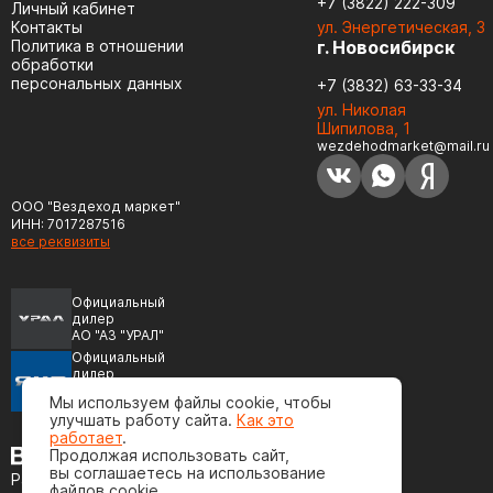
+7 (3822) 222-309
Личный кабинет
Контакты
ул. Энергетическая, 3
Политика в отношении
г. Новосибирск
обработки
персональных данных
+7 (3832) 63-33-34
ул. Николая
Шипилова, 1
wezdehodmarket@mail.ru
ООО "Вездеход маркет"
ИНН: 7017287516
все реквизиты
Официальный
дилер
АО "АЗ "УРАЛ"
Официальный
дилер
ПАО "Автодизель"
Мы используем файлы cookie, чтобы
(ЯМЗ)
улучшать работу сайта.
Как это
работает
.
Продолжая использовать сайт,
вы соглашаетесь на использование
Разработка сайта
файлов cookie