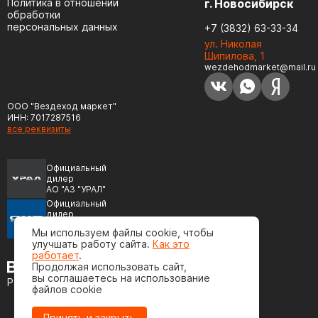
Политика в отношении
г. Новосибирск
обработки
персональных данных
+7 (3832) 63-33-34
ул. Николая
Шипилова, 1
wezdehodmarket@mail.ru
ООО "Вездеход маркет"
ИНН: 7017287516
все реквизиты
Официальный
дилер
АО "АЗ "УРАЛ"
Официальный
дилер
ПАО "Автодизель"
Мы используем файлы cookie, чтобы
(ЯМЗ)
улучшать работу сайта.
Как это
работает
.
Продолжая использовать сайт,
вы соглашаетесь на использование
Разработка сайта
файлов cookie
Принять и закрыть