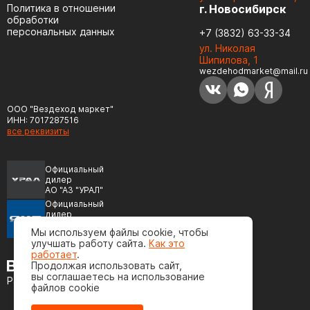
Политика в отношении
г. Новосибирск
обработки
персональных данных
+7 (3832) 63-33-34
ул. Николая
Шипилова, 1
wezdehodmarket@mail.ru
ООО "Вездеход маркет"
ИНН: 7017287516
все реквизиты
Официальный
дилер
АО "АЗ "УРАЛ"
Официальный
дилер
ПАО "Автодизель"
Мы используем файлы cookie, чтобы
(ЯМЗ)
улучшать работу сайта.
Как это
работает
.
Продолжая использовать сайт,
вы соглашаетесь на использование
Разработка сайта
файлов cookie