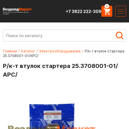
0
+7 3822 222-309
Запасные части для вездеходной
техники
Главная
/
Каталог
/
Электрооборудование
/
Р/к-т втулок стартера
25.3708001-01/АРС/
Р/к-т втулок стартера 25.3708001-01/
АРС/