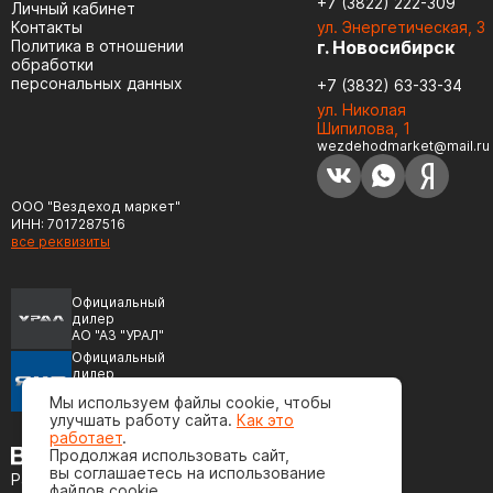
+7 (3822) 222-309
Личный кабинет
Контакты
ул. Энергетическая, 3
Политика в отношении
г. Новосибирск
обработки
персональных данных
+7 (3832) 63-33-34
ул. Николая
Шипилова, 1
wezdehodmarket@mail.ru
ООО "Вездеход маркет"
ИНН: 7017287516
все реквизиты
Официальный
дилер
АО "АЗ "УРАЛ"
Официальный
дилер
ПАО "Автодизель"
Мы используем файлы cookie, чтобы
(ЯМЗ)
улучшать работу сайта.
Как это
работает
.
Продолжая использовать сайт,
вы соглашаетесь на использование
Разработка сайта
файлов cookie