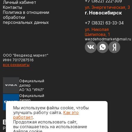
+7 (3822) 222-309
Личный кабинет
Контакты
ул. Энергетическая, 3
Политика в отношении
г. Новосибирск
обработки
персональных данных
+7 (3832) 63-33-34
ул. Николая
Шипилова, 1
wezdehodmarket@mail.ru
ООО "Вездеход маркет"
ИНН: 7017287516
все реквизиты
Официальный
дилер
АО "АЗ "УРАЛ"
Официальный
дилер
ПАО "Автодизель"
Мы используем файлы cookie, чтобы
(ЯМЗ)
улучшать работу сайта.
Как это
работает
.
Продолжая использовать сайт,
вы соглашаетесь на использование
Разработка сайта
файлов cookie