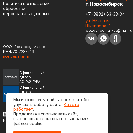
Политика в отношении
г. Новосибирск
обработки
персональных данных
+7 (3832) 63-33-34
ул. Николая
Шипилова, 1
wezdehodmarket@mail.ru
ООО "Вездеход маркет"
ИНН: 7017287516
все реквизиты
Официальный
дилер
АО "АЗ "УРАЛ"
Официальный
дилер
ПАО "Автодизель"
Мы используем файлы cookie, чтобы
(ЯМЗ)
улучшать работу сайта.
Как это
работает
.
Продолжая использовать сайт,
вы соглашаетесь на использование
Разработка сайта
файлов cookie