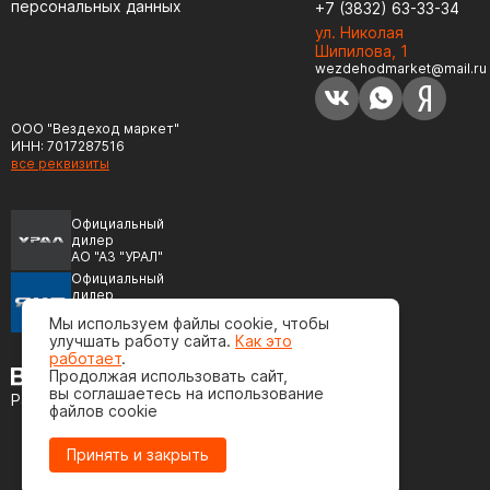
персональных данных
+7 (3832) 63-33-34
ул. Николая
Шипилова, 1
wezdehodmarket@mail.ru
ООО "Вездеход маркет"
ИНН: 7017287516
все реквизиты
Официальный
дилер
АО "АЗ "УРАЛ"
Официальный
дилер
ПАО "Автодизель"
Мы используем файлы cookie, чтобы
(ЯМЗ)
улучшать работу сайта.
Как это
работает
.
Продолжая использовать сайт,
вы соглашаетесь на использование
Разработка сайта
файлов cookie
Принять и закрыть