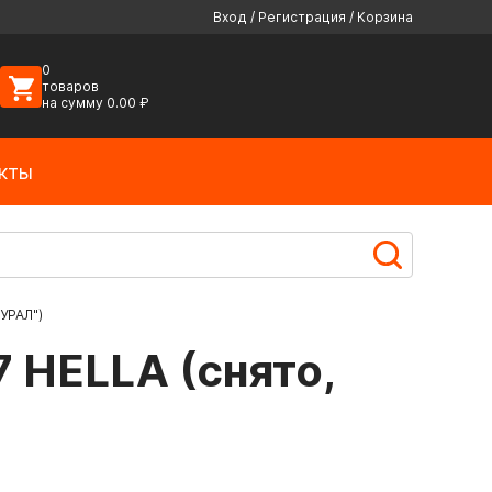
Вход
/
Регистрация
/
Корзина
0
товаров
на сумму
0.00
₽
кты
 УРАЛ")
 HELLA (снято,