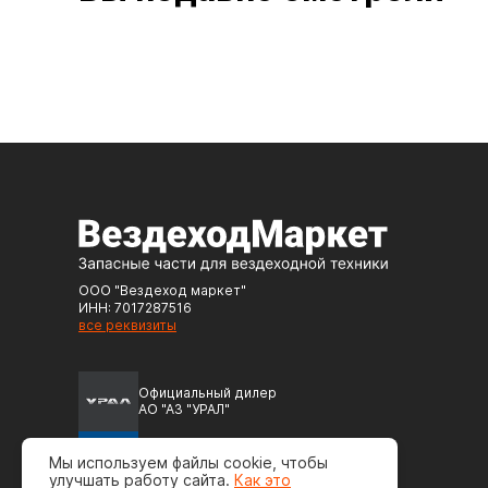
ООО "Вездеход маркет"
ИНН: 7017287516
все реквизиты
Официальный дилер
АО "АЗ "УРАЛ"
Официальный дилер
Мы используем файлы cookie, чтобы
ПАО "Автодизель" (ЯМЗ)
улучшать работу сайта.
Как это