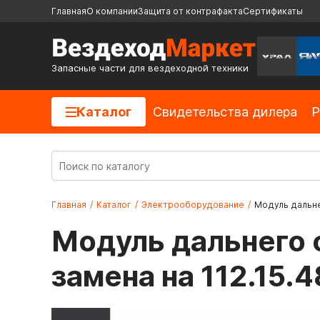
Главная
О компании
Защита от контрафакта
Сертификаты
Запасные части для вездеходной техники
Каталог
Cвидетельства дилера
Р
Главная
/
Каталог
/
Электрооборудование
/
Модуль дальнег
Модуль дальнего 
замена на 112.15.