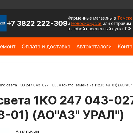
Фирменные магазины в
Томске
+7 3822 222-309
и
Новосибирске
или отправим
в любой населенный пункт РФ
емонт
Оплата и доставка
Автокаталоги
Конта
о света 1КО 247 043-027 HELLA (снято, замена на 112.15.48-01) (АО"АЗ"
света 1КО 247 043-027
48-01) (АО"АЗ" УРАЛ")
В наличии