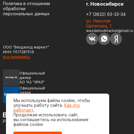
Политика в отношении
г. Новосибирск
обработки
персональных данных
+7 (3832) 63-33-34
ул. Николая
Шипилова, 1
wezdehodmarket@mail.ru
ООО "Вездеход маркет"
ИНН: 7017287516
все реквизиты
Официальный
дилер
АО "АЗ "УРАЛ"
Официальный
дилер
ПАО "Автодизель"
Мы используем файлы cookie, чтобы
(ЯМЗ)
улучшать работу сайта.
Как это
работает
.
Продолжая использовать сайт,
вы соглашаетесь на использование
Разработка сайта
файлов cookie