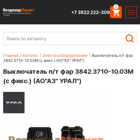
0
+7 3822 222-309
Запасные части для вездеходной
техники
Главная
/
Каталог
/
Электрооборудование
/
Выключатель п/т фар
3842.3710-10.03М (с фикс.) (АО"АЗ" УРАЛ")
Выключатель п/т фар 3842.3710-10.03М
(с фикс.) (АО"АЗ" УРАЛ")