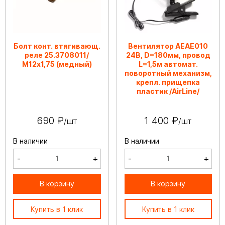
Болт конт. втягивающ.
Вентилятор AEAE010
реле 25.3708011/
24В, D=180мм, провод
М12х1,75 (медный)
L=1,5м автомат.
поворотный механизм,
крепл. прищепка
пластик /AirLine/
690 ₽
1 400 ₽
/шт
/шт
В наличии
В наличии
-
+
-
+
В корзину
В корзину
Купить в 1 клик
Купить в 1 клик