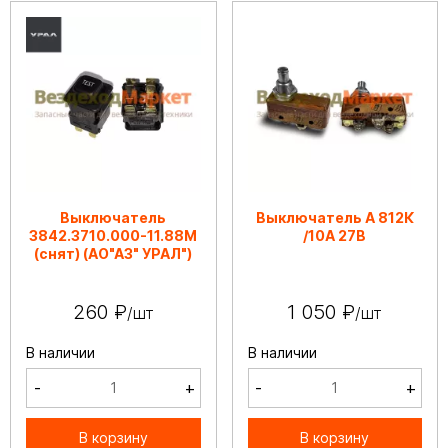
Выключатель
Выключатель А 812К
3842.3710.000-11.88М
/10А 27В
(снят) (АО"АЗ" УРАЛ")
260 ₽
1 050 ₽
/шт
/шт
В наличии
В наличии
-
+
-
+
В корзину
В корзину