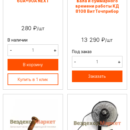
60А+90А NEXT
вала и суммарного
времени работы КД
8108 ВитТочприбор
280 ₽
/шт
13 290 ₽
/шт
В наличии
-
+
Под заказ
-
+
В корзину
Заказать
Купить в 1 клик