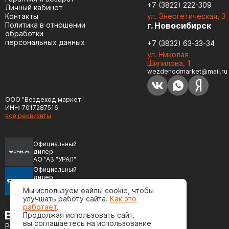
+7 (3822) 222-309
Личный кабинет
Контакты
ул. Энергетическая, 3
Политика в отношении
г. Новосибирск
обработки
персональных данных
+7 (3832) 63-33-34
ул. Николая
Шипилова, 1
wezdehodmarket@mail.ru
ООО "Вездеход маркет"
ИНН: 7017287516
все реквизиты
Официальный
дилер
АО "АЗ "УРАЛ"
Официальный
дилер
ПАО "Автодизель"
Мы используем файлы cookie, чтобы
(ЯМЗ)
улучшать работу сайта.
Как это
работает
.
Продолжая использовать сайт,
вы соглашаетесь на использование
Разработка сайта