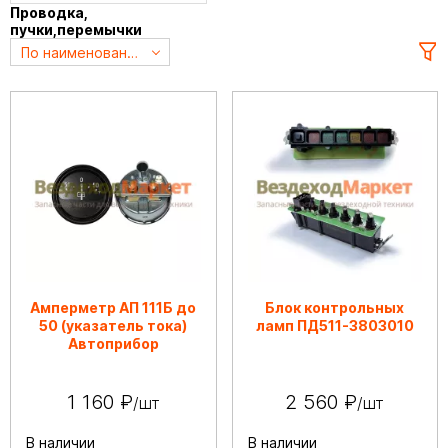
Проводка,
пучки,перемычки
По наименованию А->Я
Амперметр АП 111Б до
Блок контрольных
50 (указатель тока)
ламп ПД511-3803010
Автоприбор
1 160 ₽
2 560 ₽
/шт
/шт
В наличии
В наличии