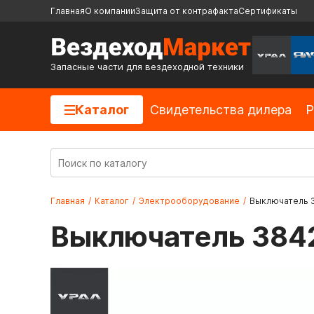
Главная
О компании
Защита от контрафакта
Сертификаты
Запасные части для вездеходной техники
Каталог
Cвидетельства дилера
Р
Главная
/
Каталог
/
Электрооборудование
/
Выключатель 3
Выключатель 3842