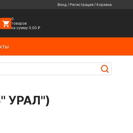
Вход
/
Регистрация
/
Корзина
0
товаров
на сумму
0.00
₽
кты
" УРАЛ")