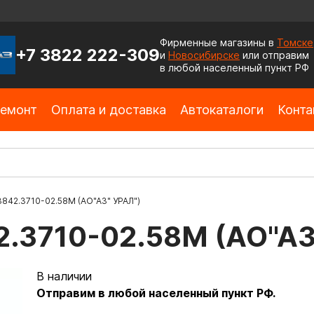
Фирменные магазины в
Томске
+7 3822 222-309
и
Новосибирске
или отправим
в любой населенный пункт РФ
емонт
Оплата и доставка
Автокаталоги
Конта
842.3710-02.58М (АО"АЗ" УРАЛ")
.3710-02.58М (АО"АЗ
В наличии
Отправим в любой населенный пункт РФ.