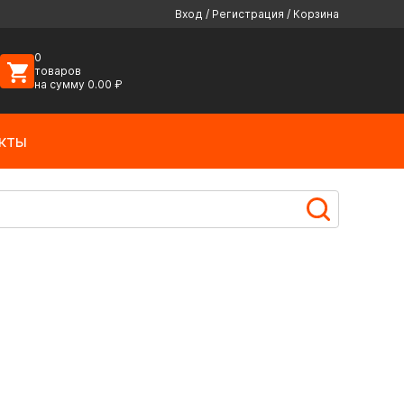
Вход
/
Регистрация
/
Корзина
0
товаров
на сумму
0.00
₽
кты