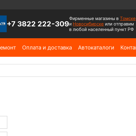
Фирменные магазины в
Томске
+7 3822 222-309
и
Новосибирске
или отправим
в любой населенный пункт РФ
емонт
Оплата и доставка
Автокаталоги
Конта