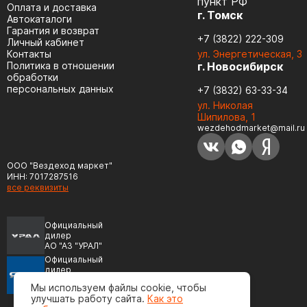
пункт РФ
Оплата и доставка
г. Томск
Автокаталоги
Гарантия и возврат
+7 (3822) 222-309
Личный кабинет
Контакты
ул. Энергетическая, 3
Политика в отношении
г. Новосибирск
обработки
персональных данных
+7 (3832) 63-33-34
ул. Николая
Шипилова, 1
wezdehodmarket@mail.ru
ООО "Вездеход маркет"
ИНН: 7017287516
все реквизиты
Официальный
дилер
АО "АЗ "УРАЛ"
Официальный
дилер
ПАО "Автодизель"
Мы используем файлы cookie, чтобы
(ЯМЗ)
улучшать работу сайта.
Как это