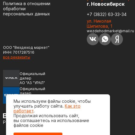
Политика в отношении
г. Новосибирск
обработки
персональных данных
+7 (3832) 63-33-34
ул. Николая
Шипилова, 1
wezdehodmarket@mail.ru
ООО "Вездеход маркет"
ИНН: 7017287516
все реквизиты
Официальный
дилер
АО "АЗ "УРАЛ"
Официальный
дилер
ПАО "Автодизель"
Мы используем файлы cookie, чтобы
(ЯМЗ)
улучшать работу сайта.
Как это
работает
.
Продолжая использовать сайт,
вы соглашаетесь на использование
Разработка сайта
файлов cookie