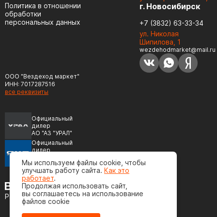
Политика в отношении
г. Новосибирск
обработки
персональных данных
+7 (3832) 63-33-34
ул. Николая
Шипилова, 1
wezdehodmarket@mail.ru
ООО "Вездеход маркет"
ИНН: 7017287516
все реквизиты
Официальный
дилер
АО "АЗ "УРАЛ"
Официальный
дилер
ПАО "Автодизель"
Мы используем файлы cookie, чтобы
(ЯМЗ)
улучшать работу сайта.
Как это
работает
.
Продолжая использовать сайт,
вы соглашаетесь на использование
Разработка сайта
файлов cookie