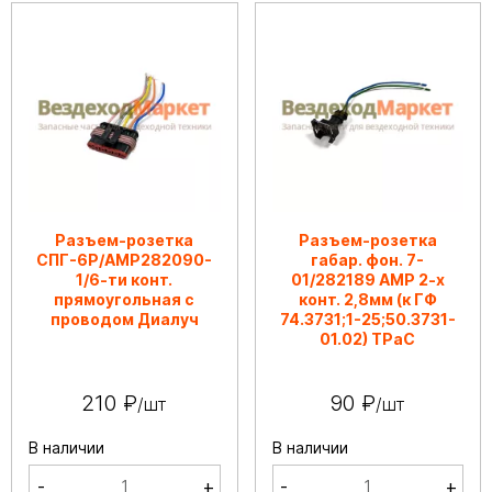
Разъем-розетка
Разъем-розетка
СПГ-6Р/АМР282090-
габар. фон. 7-
1/6-ти конт.
01/282189 АМР 2-х
прямоугольная с
конт. 2,8мм (к ГФ
проводом Диалуч
74.3731;1-25;50.3731-
01.02) ТРаС
210 ₽
90 ₽
/шт
/шт
В наличии
В наличии
-
+
-
+