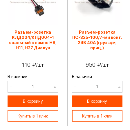
Разъем-розетка
Разъем-розетка
КЛД004/КЛД004-1
ПС-325-100/7-ми конт.
овальный к лампе Н8,
24В 40А (груз а/м,
Н11, Н27 Диалуч
приц,)
110 ₽
950 ₽
/шт
/шт
В наличии
В наличии
-
+
-
+
В корзину
В корзину
Купить в 1 клик
Купить в 1 клик