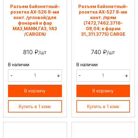
Разъем байонетный-
Разъем байонетный-
розетка АХ-526 8-ми
розетка АХ-527 8-ми
конт. /угловой/для
конт. /прям
фонарей и фар
(7472,7462.3716-
МАЗ,MANN,ГАЗ, УАЗ
08,04; к фарам
/CARGEN/
31.,311.3775) CARGE
810 ₽
740 ₽
/шт
/шт
В наличии
В наличии
-
+
-
+
В корзину
В корзину
Купить в 1 клик
Купить в 1 клик