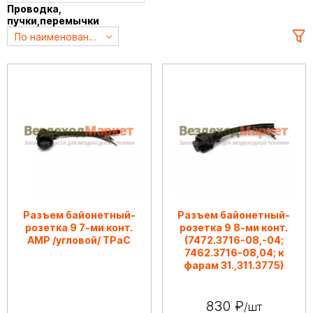
Проводка,
пучки,перемычки
По наименованию А->Я
Разъем байонетный-
Разъем байонетный-
розетка 9 7-ми конт.
розетка 9 8-ми конт.
АМР /угловой/ ТРаС
(7472.3716-08,-04;
7462.3716-08,04; к
фарам 31.,311.3775)
830 ₽
/шт