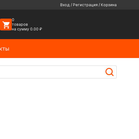
Вход
/
Регистрация
/
Корзина
0
товаров
на сумму
0.00
₽
кты