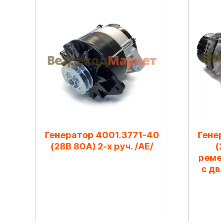
Генератор 4001.3771-40
Гене
(28В 80А) 2-х руч. /АЕ/
(
реме
с дв