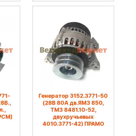
771-
Генератор 3152.3771-50
8В.,
(28В 80А дв.ЯМЗ 850,
.,
ТМЗ 8481.10-52,
РСМ)
двухручьевых
4010.3771-42) ПРАМО