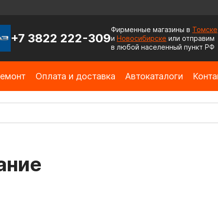
Фирменные магазины в
Томске
+7 3822 222-309
и
Новосибирске
или отправим
в любой населенный пункт РФ
емонт
Оплата и доставка
Автокаталоги
Конта
ание