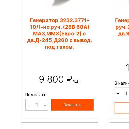
Генератор 3232.3771-
Гене
10/1-но руч. (28В 60А)
руч.
МАЗ,ММЗ(Евро-2) с
дв.
дв.Д-245,Д260 с вывод.
под тахом.
9 800 ₽
/шт
В нали
-
Под заказ
-
+
Заказать