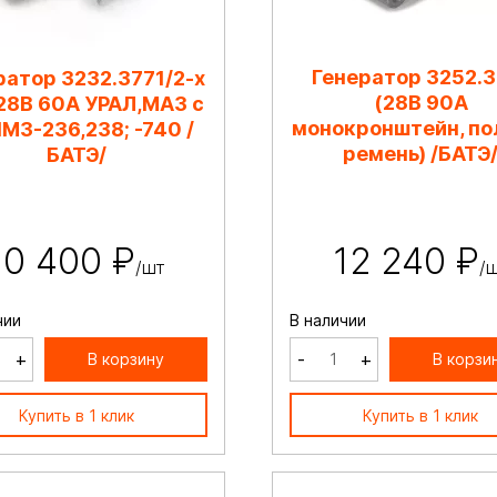
Генератор 3252.3
ратор 3232.3771/2-х
(28В 90А
 28В 60А УРАЛ,МАЗ с
монокронштейн, по
ЯМЗ-236,238; -740 /
ремень) /БАТЭ
БАТЭ/
10 400 ₽
12 240 ₽
/шт
/
чии
В наличии
+
-
+
В корзину
В корзи
Купить в 1 клик
Купить в 1 клик