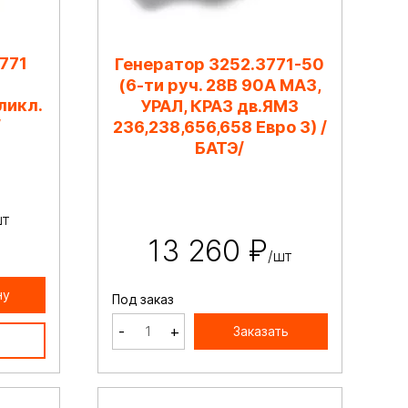
771
Генератор 3252.3771-50
(6-ти руч. 28В 90А МАЗ,
ликл.
УРАЛ, КРАЗ дв.ЯМЗ
/
236,238,656,658 Евро 3) /
БАТЭ/
шт
13 260 ₽
/шт
ну
Под заказ
-
+
Заказать