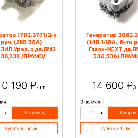
ратор 1702.3771/2-х
Генератор 3062.3
руч. (28В 50А)
(14В 140А., 6-ти р
ЗИЛ,Урал. с дв.ЯМЗ
Газон-NEXT дв.
236,238 /ПРАМО/
534,536) ПРАМ
10 190 ₽
14 600 ₽
/шт
/
чии
В наличии
+
-
+
В корзину
В корзи
Купить в 1 клик
Купить в 1 клик