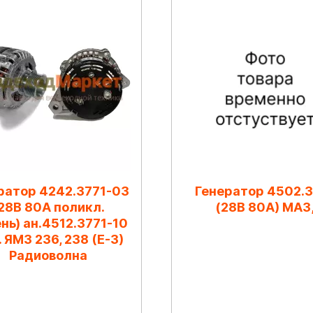
ратор 4242.3771-03
Генератор 4502.3
28В 80А поликл.
(28В 80А) МАЗ
нь) ан.4512.3771-10
. ЯМЗ 236, 238 (Е-3)
Радиоволна