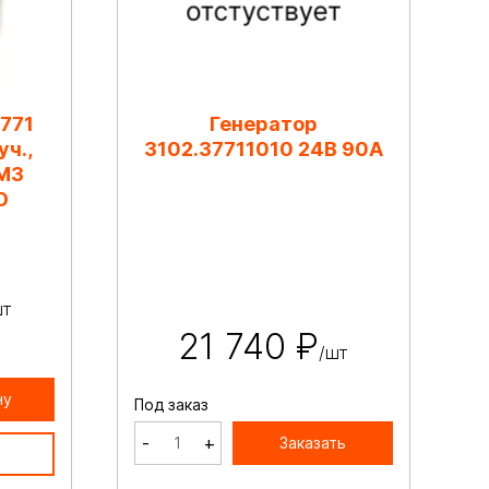
771
Генератор
уч.,
3102.37711010 24В 90А
ЯМЗ
О
шт
21 740 ₽
/шт
ну
Под заказ
-
+
Заказать