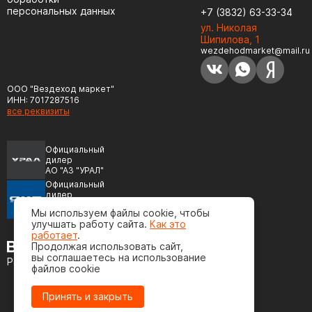
персональных данных
+7 (3832) 63-33-34
ул. Николая
Шипилова, 1
wezdehodmarket@mail.ru
ООО "Вездеход маркет"
ИНН: 7017287516
все реквизиты
Официальный
дилер
АО "АЗ "УРАЛ"
Официальный
дилер
ПАО "Автодизель"
Мы используем файлы cookie, чтобы
(ЯМЗ)
улучшать работу сайта.
Как это
работает
.
Продолжая использовать сайт,
вы соглашаетесь на использование
Разработка сайта
файлов cookie
Принять и закрыть