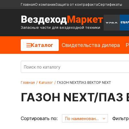
Главная
О компании
Защита от контрафакта
Сертификаты
Запасные части для вездеходной техники
Каталог
Cвидетельства дилера
Р
Главная
/
Каталог
/
ГАЗОН NEXT/ПАЗ ВЕКТОР NEXT
ГАЗОН NEXT/ПАЗ 
Сортировать по:
Фильтр
По наименованию А->Я