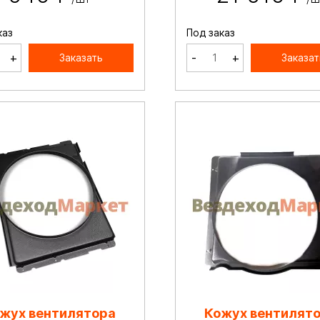
каз
Под заказ
+
-
+
Заказать
Заказат
жух вентилятора
Кожух вентилят