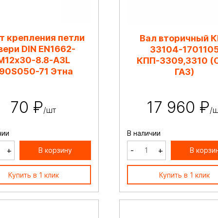
т крепления петли
Вал вторичный 
вери DIN EN1662-
33104-170110
М12х30-8.8-A3L
КПП-3309,3310 (
90S050-71 Этна
ГАЗ)
70 ₽
17 960 ₽
/шт
/
чии
В наличии
+
-
+
В корзину
В корзи
Купить в 1 клик
Купить в 1 клик