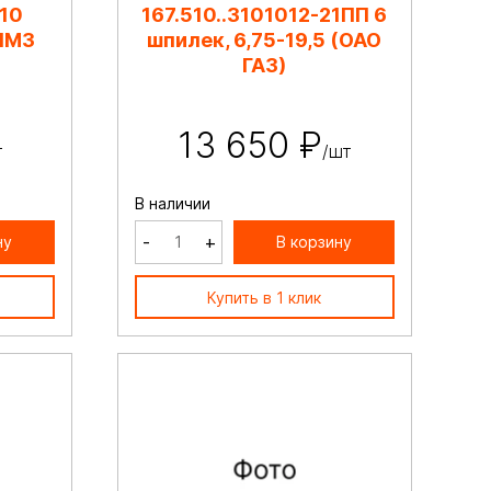
10
167.510..3101012-21ПП 6
ЯМЗ
шпилек, 6,75-19,5 (ОАО
ГАЗ)
13 650 ₽
т
/шт
В наличии
-
+
ну
В корзину
Купить в 1 клик