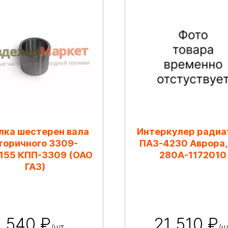
лка шестерен вала
Интеркулер радиа
торичного 3309-
ПАЗ-4230 Аврора
155 КПП-3309 (ОАО
280А-1172010
ГАЗ)
540 ₽
21 510 ₽
/шт
/ш