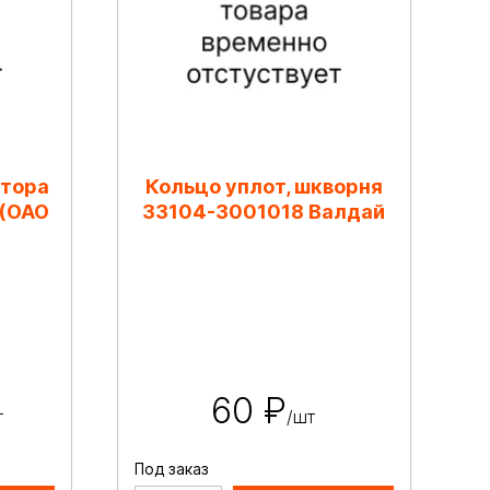
атора
Кольцо уплот, шкворня
 (ОАО
33104-3001018 Валдай
60 ₽
т
/шт
Под заказ