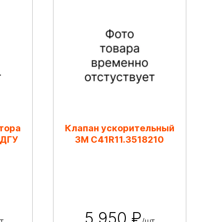
тора
Клапан ускорительный
,ДГУ
ЗМ C41R11.3518210
5 950 ₽
т
/шт