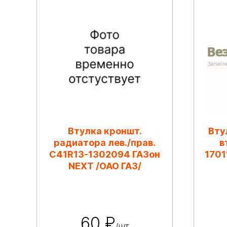
Втулка кроншт.
Вту
радиатора лев./прав.
в
C41R13-1302094 ГАЗон
1701
NEXT /ОАО ГАЗ/
60 ₽
/шт