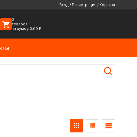
Вход
/
Регистрация
/
Корзина
0
товаров
на сумму
0.00
₽
кты