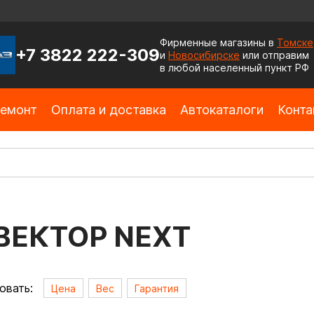
Фирменные магазины в
Томске
+7 3822 222-309
и
Новосибирске
или отправим
в любой населенный пункт РФ
емонт
Оплата и доставка
Автокаталоги
Конта
ВЕКТОР NEXT
овать:
Цена
Вес
Гарантия