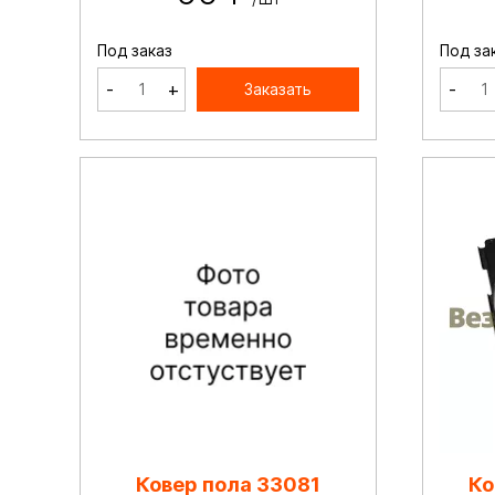
Под заказ
Под за
-
+
-
Заказать
Ковер пола 33081
Ко