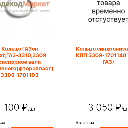
Кольцо ГАЗон
Кольцо синхрониз
xt,ГАЗ-3310,3309
КПП 3309-1701148
распорное вала
ГАЗ)
ичного(фторопласт)
3309-1701103
100 ₽
3 050 ₽
/шт
/ш
каз
Под заказ