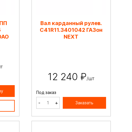
КПП
Вал карданный рулев.
5
C41R11.3401042 ГАЗон
ОАО
NEXT
шт
12 240 ₽
/шт
ну
Под заказ
-
+
Заказать