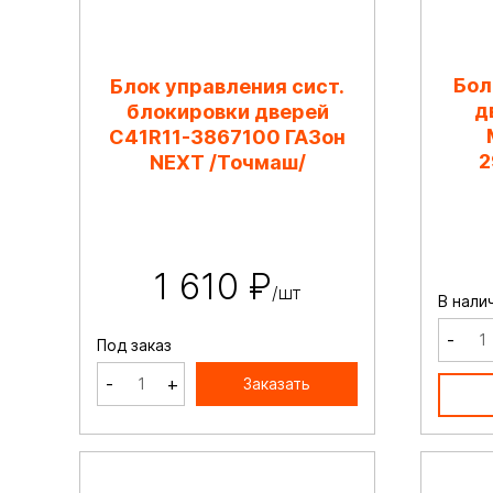
Бол
Блок управления сист.
д
блокировки дверей
C41R11-3867100 ГАЗон
2
NEXT /Точмаш/
1 610 ₽
/шт
В нали
-
Под заказ
-
+
Заказать