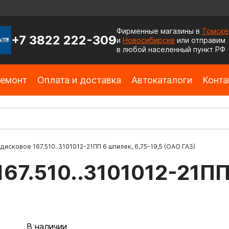
Фирменные магазины в
Томске
+7 3822 222-309
и
Новосибирске
или отправим
в любой населенный пункт РФ
емонт
Оплата и доставка
Автокаталоги
Конта
дисковое 167.510..3101012-21ПП 6 шпилек, 6,75-19,5 (ОАО ГАЗ)
67.510..3101012-21ПП
В наличии