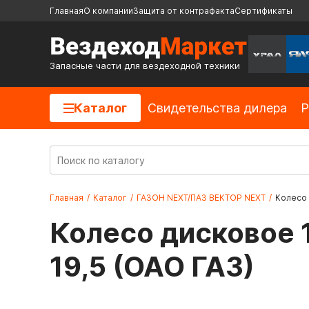
Главная
О компании
Защита от контрафакта
Сертификаты
Запасные части для вездеходной техники
Каталог
Cвидетельства дилера
Р
Главная
/
Каталог
/
ГАЗОН NEXT/ПАЗ ВЕКТОР NEXT
/
Колесо 
Колесо дисковое 1
19,5 (ОАО ГАЗ)