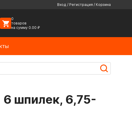
Вход
/
Регистрация
/
Корзина
0
товаров
на сумму
0.00
₽
кты
 6 шпилек, 6,75-