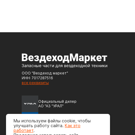
ООО "Вездеход маркет"
ИНН: 7017287516
все реквизиты
Официальный дилер
АО "АЗ "УРАЛ"
Официальный дилер
Мы используем файлы cookie, чтобы
ПАО "Автодизель" (ЯМЗ)
улучшать работу сайта.
Как это
работает
.