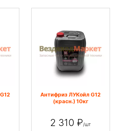
 G12
Антифриз ЛУКойл G12
(красн.) 10кг
2 310 ₽
т
/шт