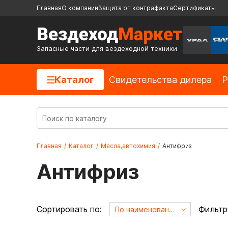
Главная
О компании
Защита от контрафакта
Сертификаты
Запасные части для вездеходной техники
Каталог
Cвидетельства дилера
Р
Главная
/
Каталог
/
Масла,автохимия
/
Антифриз
Антифриз
Сортировать по:
Фильтр
По наименованию А->Я