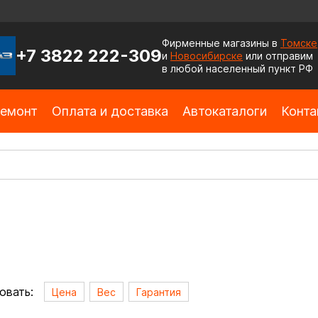
Фирменные магазины в
Томске
+7 3822 222-309
и
Новосибирске
или отправим
в любой населенный пункт РФ
емонт
Оплата и доставка
Автокаталоги
Конта
овать:
Цена
Вес
Гарантия