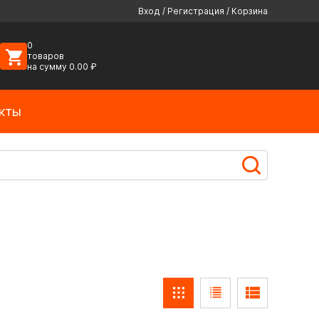
Вход
/
Регистрация
/
Корзина
0
товаров
на сумму
0.00
₽
кты