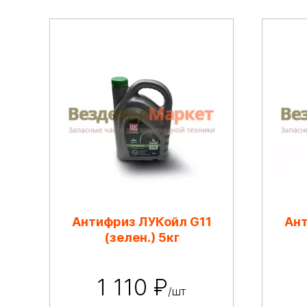
Антифриз ЛУКойл G11
Ант
(зелен.) 5кг
1 110 ₽
/шт