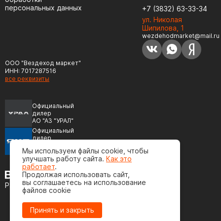
персональных данных
+7 (3832) 63-33-34
ул. Николая
Шипилова, 1
wezdehodmarket@mail.ru
ООО "Вездеход маркет"
ИНН: 7017287516
все реквизиты
Официальный
дилер
АО "АЗ "УРАЛ"
Официальный
дилер
ПАО "Автодизель"
Мы используем файлы cookie, чтобы
(ЯМЗ)
улучшать работу сайта.
Как это
работает
.
Продолжая использовать сайт,
вы соглашаетесь на использование
Разработка сайта
файлов cookie
Принять и закрыть