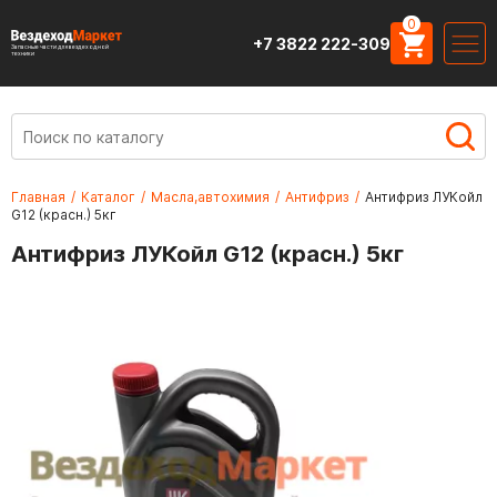
0
+7 3822 222-309
Запасные части для вездеходной
техники
Главная
/
Каталог
/
Масла,автохимия
/
Антифриз
/
Антифриз ЛУКойл
G12 (красн.) 5кг
Антифриз ЛУКойл G12 (красн.) 5кг