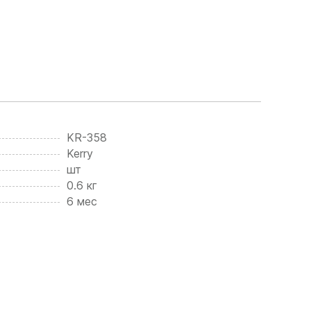
KR-358
Kerry
шт
0.6 кг
6 мес