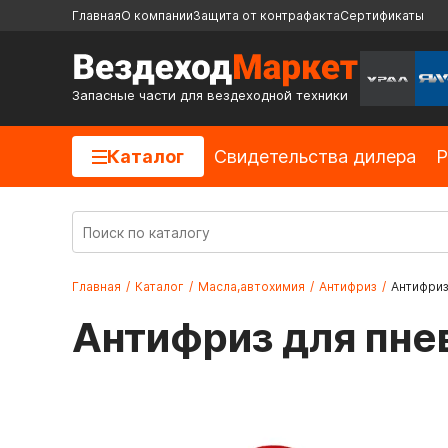
Главная
О компании
Защита от контрафакта
Сертификаты
Запасные части для вездеходной техники
Каталог
Cвидетельства дилера
Р
Главная
/
Каталог
/
Масла,автохимия
/
Антифриз
/
Антифриз
Антифриз для пне