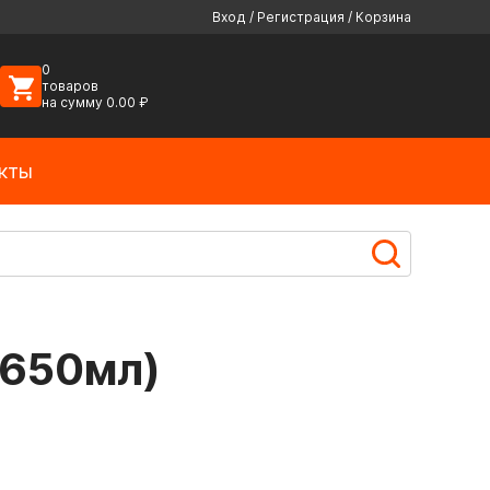
Вход
/
Регистрация
/
Корзина
0
товаров
на сумму
0.00
₽
кты
(650мл)