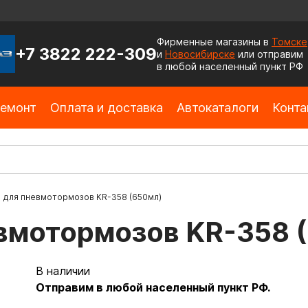
Фирменные магазины в
Томске
+7 3822 222-309
и
Новосибирске
или отправим
в любой населенный пункт РФ
емонт
Оплата и доставка
Автокаталоги
Конта
 для пневмотормозов KR-358 (650мл)
вмотормозов KR-358 
В наличии
Отправим в любой населенный пункт РФ.