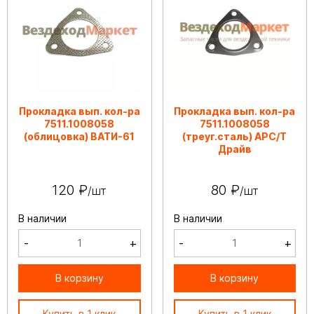
Прокладка вып. кол-ра
Прокладка вып. кол-ра
7511.1008058
7511.1008058
(облицовка) ВАТИ-61
(треуг.сталь) АРС/Т
Драйв
120 ₽
80 ₽
/шт
/шт
В наличии
В наличии
-
+
-
+
В корзину
В корзину
Купить в 1 клик
Купить в 1 клик