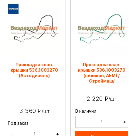
Прокладка клап.
Прокладка клап.
крышки 536.1003270
крышки 536.1003270
(Автодизель)
(силикон; АЕМ) /
Строймаш/
2 220 ₽
/шт
3 360 ₽
/шт
В наличии
-
+
Под заказ
-
+