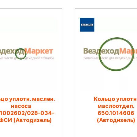
цо уплотн. маслен.
Кольцо уплотн
насоса
маслоотдел.
.1002602/028-034-
650.1014606
 ФСИ (Автодизель)
(Автодизель)