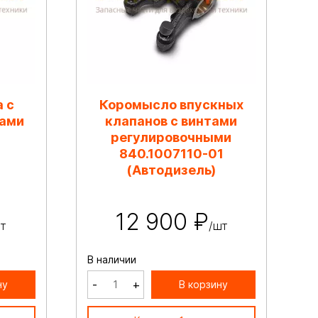
 с
Коромысло впускных
нами
клапанов с винтами
регулировочными
840.1007110-01
(Автодизель)
12 900 ₽
т
/шт
В наличии
-
+
ну
В корзину