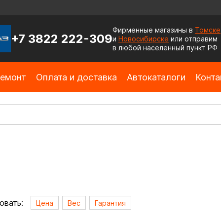
Фирменные магазины в
Томске
+7 3822 222-309
и
Новосибирске
или отправим
в любой населенный пункт РФ
емонт
Оплата и доставка
Автокаталоги
Конта
овать:
Цена
Вес
Гарантия