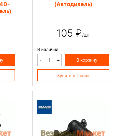
40-
(Автодизель)
ель)
105 ₽
т
/шт
В наличии
-
+
ну
В корзину
Купить в 1 клик