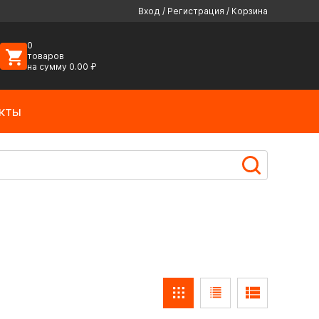
Вход
/
Регистрация
/
Корзина
0
товаров
на сумму
0.00
₽
кты