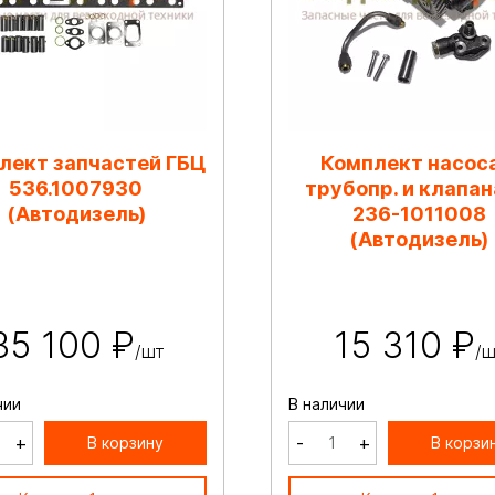
лект запчастей ГБЦ
Комплект насоса
536.1007930
трубопр. и клапа
(Автодизель)
236-1011008
(Автодизель)
35 100 ₽
15 310 ₽
/шт
/ш
чии
В наличии
+
-
+
В корзину
В корзи