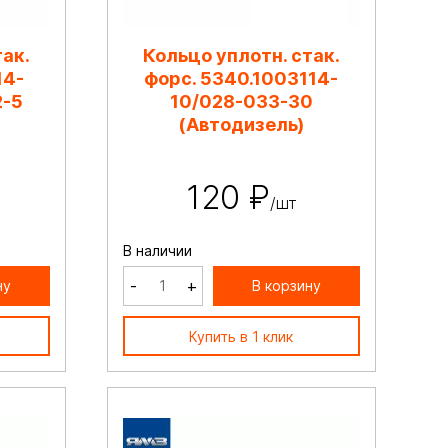
так.
Кольцо уплотн. стак.
14-
форс. 5340.1003114-
2-5
10/028-033-30
(Автодизель)
120 ₽
/шт
В наличии
-
+
ну
В корзину
Купить в 1 клик