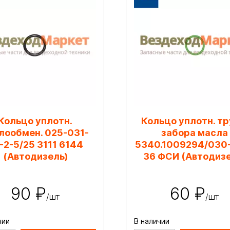
Кольцо уплотн.
Кольцо уплотн. т
лообмен. 025-031-
забора масла
-2-5/25 3111 6144
5340.1009294/030
(Автодизель)
36 ФСИ (Автодизе
90 ₽
60 ₽
/шт
/шт
чии
В наличии