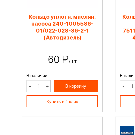
Кольцо уплотн. маслян.
Коль
насоса 240-1005586-
01/022-028-36-2-1
751
(Автодизель)
60 ₽
/шт
В наличии
В нали
-
+
-
В корзину
Купить в 1 клик