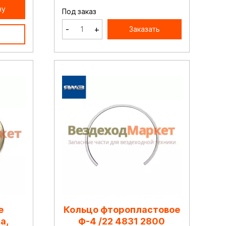
ну
Под заказ
-
+
Заказать
е
Кольцо фторопластовое
а,
Ф-4 /22 4831 2800