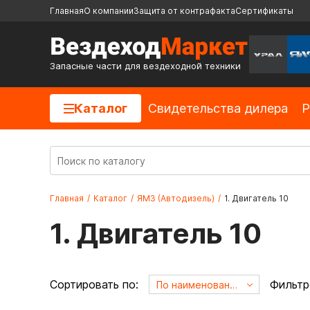
Главная
О компании
Защита от контрафакта
Сертификаты
Запасные части для вездеходной техники
Каталог
Cвидетельства дилера
Р
Главная
/
Каталог
/
ЯМЗ (Автодизель)
/
1. Двигатель 10
1. Двигатель 10
Сортировать по:
Фильтр
По наименованию А->Я