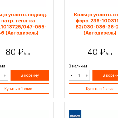
цо уплотн. подвод.
Кольцо уплотн. с
патр. тепл-ка
форс. 236-10031
1.1013725/047-055-
В2/030-036-36-
46 (Автодизель)
(Автодизель)
80 ₽
40 ₽
/шт
/шт
чии
В наличии
+
-
+
В корзину
В корзи
Купить в 1 клик
Купить в 1 клик