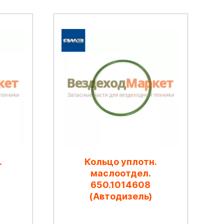
.
Кольцо уплотн.
маслоотдел.
650.1014608
(Автодизель)