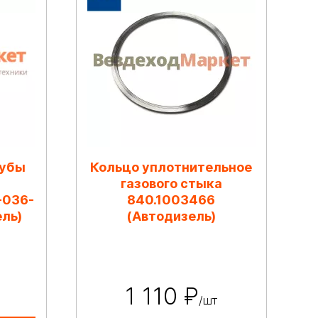
рубы
Кольцо уплотнительное
газового стыка
-036-
840.1003466
ль)
(Автодизель)
1 110 ₽
/шт