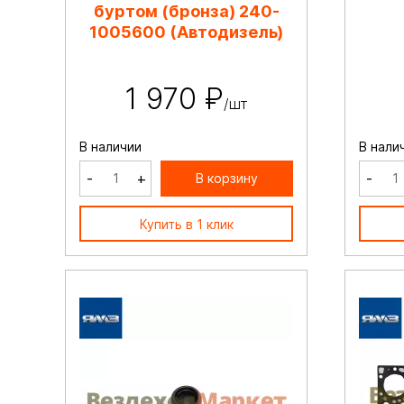
буртом (бронза) 240-
1005600 (Автодизель)
1 970 ₽
/шт
В наличии
В нали
-
+
-
В корзину
Купить в 1 клик