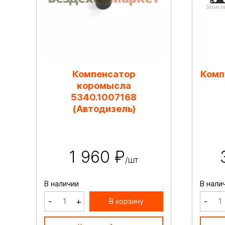
Компенсатор
Комп
коромысла
5340.1007168
(Автодизель)
1 960 ₽
/шт
В наличии
В нали
-
+
-
В корзину