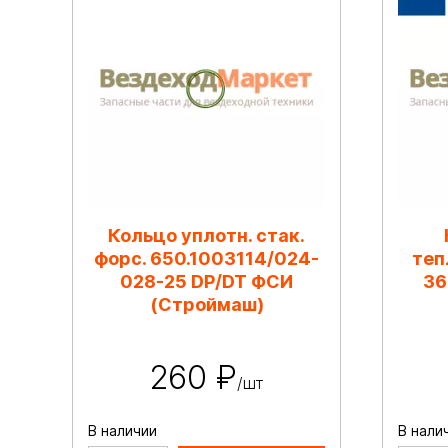
Кольцо уплотн. стак.
форс. 650.1003114/024-
теп
028-25 DP/DT ФСИ
36
(Строймаш)
260 ₽
/шт
В наличии
В нали