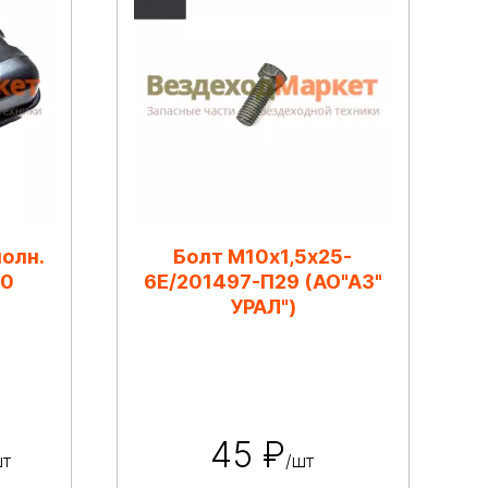
олн.
Болт М10х1,5х25-
10
6Е/201497-П29 (АО"АЗ"
УРАЛ")
45 ₽
шт
/шт