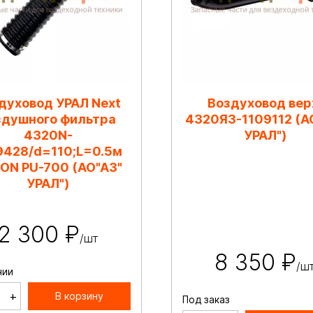
духовод УРАЛ Next
Воздуховод вер
здушного фильтра
4320Я3-1109112 (А
4320N-
УРАЛ")
9428/d=110;L=0.5м
ON PU-700 (АО"АЗ"
УРАЛ")
2 300 ₽
/шт
8 350 ₽
/ш
чии
+
В корзину
Под заказ