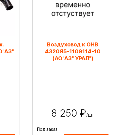
х.
Воздуховод к ОНВ
О"АЗ"
4320Я5-1109114-10
(АО"АЗ" УРАЛ")
8 250 ₽
т
/шт
Под заказ