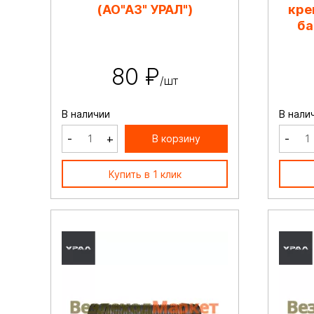
(АО"АЗ" УРАЛ")
кре
ба
80 ₽
/шт
В наличии
В нали
-
+
-
В корзину
Купить в 1 клик