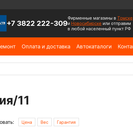
Фирменные магазины в
Томске
+7 3822 222-309
и
Новосибирске
или отправим
в любой населенный пункт РФ
емонт
Оплата и доставка
Автокаталоги
Конта
ия/11
овать:
Цена
Вес
Гарантия