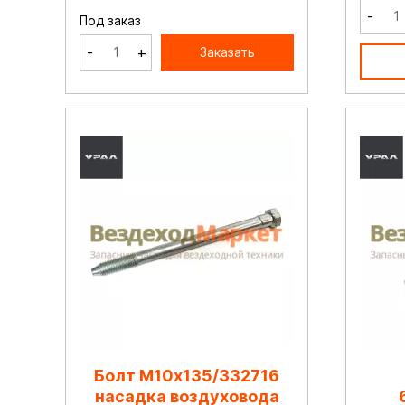
-
Под заказ
-
+
Заказать
Болт М10х135/332716
насадка воздуховода