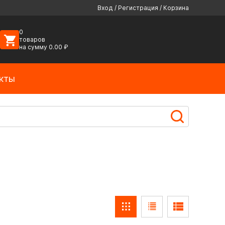
Вход
/
Регистрация
/
Корзина
0
товаров
на сумму
0.00
₽
кты