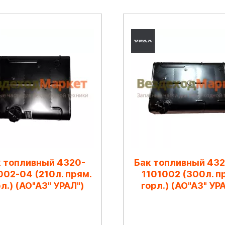
 топливный 4320-
Бак топливный 43
002-04 (210л. прям.
1101002 (300л. п
л.) (АО"АЗ" УРАЛ")
горл.) (АО"АЗ" УР