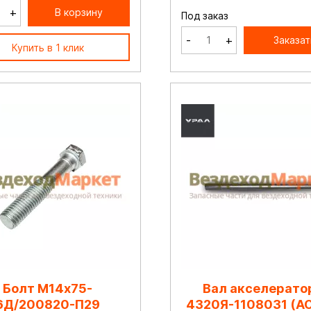
+
В корзину
Под заказ
-
+
Заказат
Купить в 1 клик
Болт М14х75-
Вал акселерато
6Д/200820-П29
4320Я-1108031 (АО