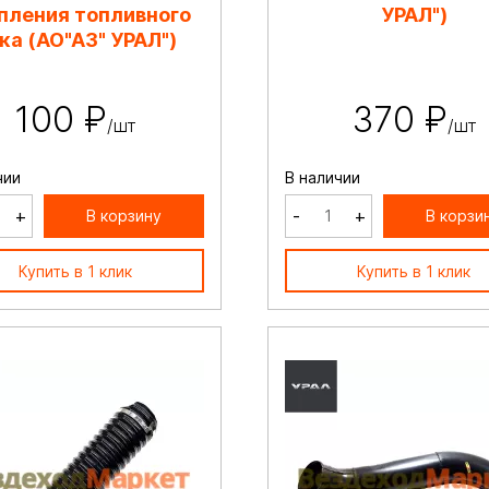
пления топливного
УРАЛ")
ка (АО"АЗ" УРАЛ")
100 ₽
370 ₽
/шт
/шт
чии
В наличии
+
-
+
В корзину
В корзи
Купить в 1 клик
Купить в 1 клик