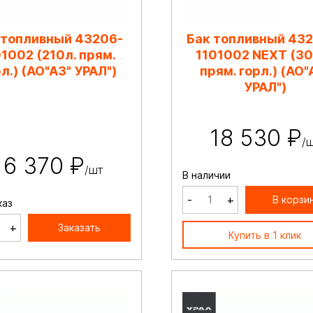
 топливный 43206-
Бак топливный 43
01002 (210л. прям.
1101002 NEXT (30
л.) (АО"АЗ" УРАЛ")
прям. горл.) (АО"
УРАЛ")
18 530 ₽
/
16 370 ₽
/шт
В наличии
-
+
В корзи
каз
+
Заказать
Купить в 1 клик