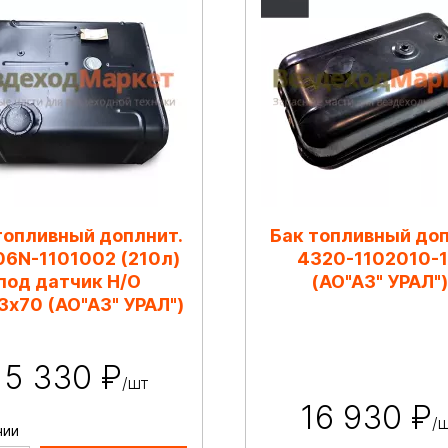
топливный доплнит.
Бак топливный доп
6N-1101002 (210л)
4320-1102010-
под датчик Н/О
(АО"АЗ" УРАЛ")
3х70 (АО"АЗ" УРАЛ")
15 330 ₽
/шт
16 930 ₽
/
чии