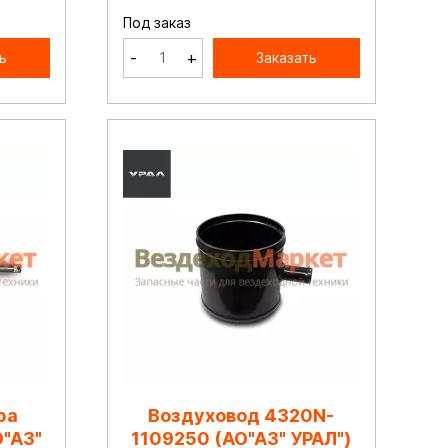
Под заказ
-
+
ь
Заказать
ра
Воздуховод 4320N-
"АЗ"
1109250 (АО"АЗ" УРАЛ")