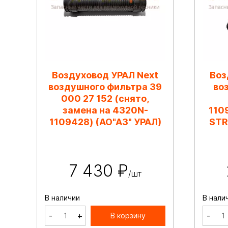
Воздуховод УРАЛ Next
Воз
воздушного фильтра 39
во
000 27 152 (снято,
замена на 4320N-
110
1109428) (АО"АЗ" УРАЛ)
STR
7 430 ₽
/шт
В наличии
В нали
-
+
-
В корзину