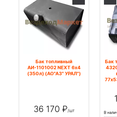
Бак топливный
Бак 
АИ-1101002 NEXT 6х4
4320
(350л) (АО"АЗ" УРАЛ")
77х5
36 170 ₽
/шт
В нали