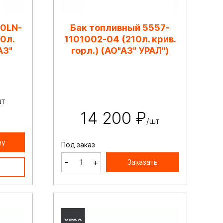
20LN-
Бак топливный 5557-
0л.
1101002-04 (210л. крив.
АЗ"
горл.) (АО"АЗ" УРАЛ")
шт
14 200 ₽
/шт
ну
Под заказ
-
+
Заказать