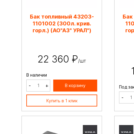
Бак топливный 43203-
Бак
1101002 (300л. крив.
11
горл.) (АО"АЗ" УРАЛ")
гор
22 360 ₽
/шт
В наличии
-
+
В корзину
Под за
-
Купить в 1 клик