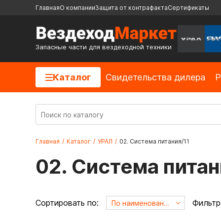
Главная
О компании
Защита от контрафакта
Сертификаты
Запасные части для вездеходной техники
Каталог
Cвидетельства дилера
Р
Главная
/
Каталог
/
УРАЛ
/
02. Система питания/11
02. Система питан
Сортировать по:
Фильтр
По наименованию А->Я