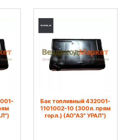
2001-
Бак топливный 432001-
рям
1101002-10 (300л. прям
АЛ")
горл.) (АО"АЗ" УРАЛ")