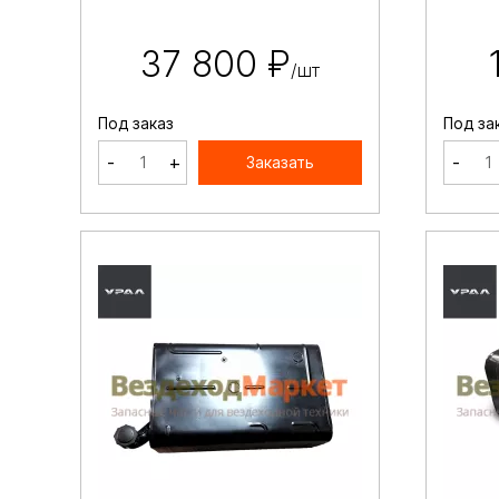
37 800 ₽
/шт
Под заказ
Под за
-
+
-
Заказать