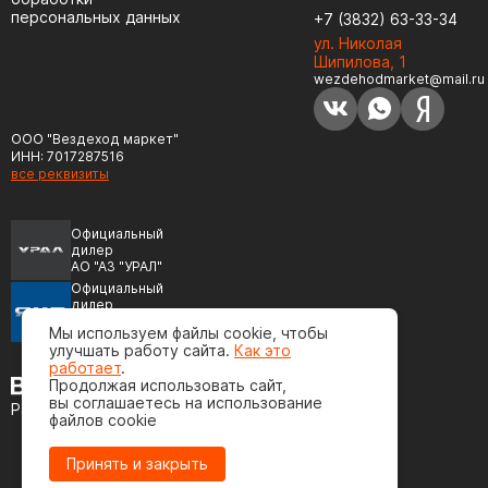
персональных данных
+7 (3832) 63-33-34
ул. Николая
Шипилова, 1
wezdehodmarket@mail.ru
ООО "Вездеход маркет"
ИНН: 7017287516
все реквизиты
Официальный
дилер
АО "АЗ "УРАЛ"
Официальный
дилер
ПАО "Автодизель"
Мы используем файлы cookie, чтобы
(ЯМЗ)
улучшать работу сайта.
Как это
работает
.
Продолжая использовать сайт,
вы соглашаетесь на использование
Разработка сайта
файлов cookie
Принять и закрыть