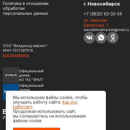
Политика в отношении
г. Новосибирск
обработки
персональных данных
+7 (3832) 63-33-34
ул. Николая
Шипилова, 1
wezdehodmarket@mail.ru
ООО "Вездеход маркет"
ИНН: 7017287516
все реквизиты
Официальный
дилер
АО "АЗ "УРАЛ"
Официальный
дилер
ПАО "Автодизель"
Мы используем файлы cookie, чтобы
(ЯМЗ)
улучшать работу сайта.
Как это
работает
.
Продолжая использовать сайт,
вы соглашаетесь на использование
Разработка сайта
файлов cookie