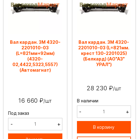
Вал кардан. ЗМ 4320-
Вал кардан. ЗМ 4320-
2201010-03
2201010-03 (L=821мм.
(L=821мм+92мм)
крест 130-2201025)
(4320-
(Белкард) (АО"АЗ"
02,4422,5323,5557)
УРАЛ")
(Автомагнат)
28 230 ₽
/шт
16 660 ₽
/шт
В наличии
-
+
Под заказ
-
+
В корзину