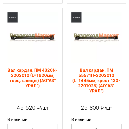
Вал кардан. ПМ 4320N-
Вал кардан. ПМ
2203010 (L=1620мм,
55571П-2203010
торц. шлицы) (АО"АЗ"
(L=1445мм, крест 130-
УРАЛ")
2201025) (АО"АЗ"
УРАЛ")
45 520 ₽
25 800 ₽
/шт
/шт
В наличии
В наличии