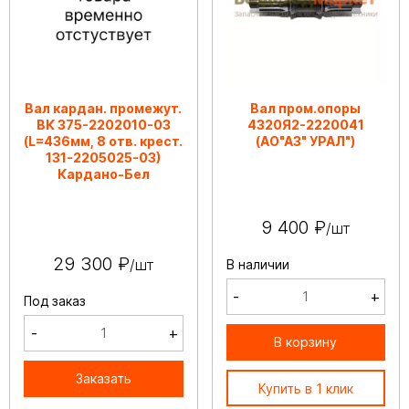
Вал кардан. промежут.
Вал пром.опоры
ВК 375-2202010-03
4320Я2-2220041
(L=436мм, 8 отв. крест.
(АО"АЗ" УРАЛ")
131-2205025-03)
Кардано-Бел
9 400 ₽
/шт
29 300 ₽
/шт
В наличии
-
+
Под заказ
-
+
В корзину
Заказать
Купить в 1 клик