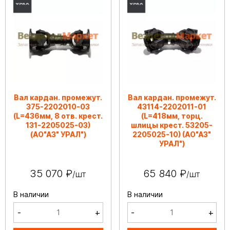
Вал кардан. промежут.
Вал кардан. промежут.
375-2202010-03
43114-2202011-01
(L=436мм, 8 отв. крест.
(L=418мм, торц.
131-2205025-03)
шлицы крест. 53205-
(АО"АЗ" УРАЛ")
2205025-10) (АО"АЗ"
УРАЛ")
35 070 ₽
65 840 ₽
/шт
/шт
В наличии
В наличии
-
+
-
+