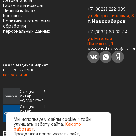
Автокаталоги
Гарантия и возврат
+7 (3822) 222-309
Личный кабинет
Контакты
ул. Энергетическая, 3
Политика в отношении
г. Новосибирск
обработки
персональных данных
+7 (3832) 63-33-34
ул. Николая
Шипилова, 1
wezdehodmarket@mail.ru
ООО "Вездеход маркет"
ИНН: 7017287516
все реквизиты
Официальный
дилер
АО "АЗ "УРАЛ"
Официальный
дилер
ПАО "Автодизель"
Мы используем файлы cookie, чтобы
(ЯМЗ)
улучшать работу сайта.
Как это
работает
.
Продолжая использовать сайт,