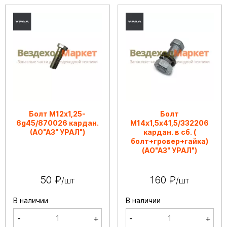
Болт М12х1,25-
Болт
6g45/870026 кардан.
М14х1,5х41,5/332206
(АО"АЗ" УРАЛ")
кардан. в сб. (
болт+гровер+гайка)
(АО"АЗ" УРАЛ")
50 ₽
160 ₽
/шт
/шт
В наличии
В наличии
-
+
-
+