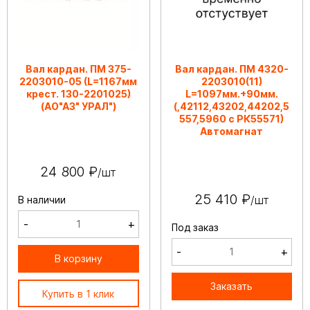
Вал кардан. ПМ 375-
Вал кардан. ПМ 4320-
2203010-05 (L=1167мм
2203010(11)
крест. 130-2201025)
L=1097мм.+90мм.
(АО"АЗ" УРАЛ")
(,42112,43202,44202,5
557,5960 с РК55571)
Автомагнат
24 800 ₽
/шт
25 410 ₽
/шт
В наличии
-
+
Под заказ
-
+
В корзину
Заказать
Купить в 1 клик