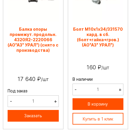
Балка опоры
Болт М10х1х34/331570
промежут. продольн.
кард. в сб.
4320Я2-2220066
(болт+гайка+гров.)
(АО"АЗ" УРАЛ") (снято с
(АО"АЗ" УРАЛ")
производства)
160 ₽
/шт
17 640 ₽
/шт
В наличии
-
+
Под заказ
-
+
В корзину
Заказать
Купить в 1 клик