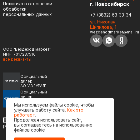
Политика в отношении
г. Новосибирск
обработки
персональных данных
+7 (3832) 63-33-34
ул. Николая
Шипилова, 1
wezdehodmarket@mail.ru
ООО "Вездеход маркет"
ИНН: 7017287516
все реквизиты
Официальный
дилер
АО "АЗ "УРАЛ"
Официальный
дилер
ПАО "Автодизель"
Мы используем файлы cookie, чтобы
(ЯМЗ)
улучшать работу сайта.
Как это
работает
.
Продолжая использовать сайт,
вы соглашаетесь на использование
Разработка сайта
файлов cookie