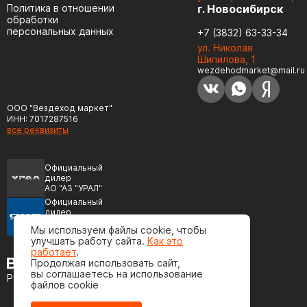
Политика в отношении
г. Новосибирск
обработки
персональных данных
+7 (3832) 63-33-34
ул. Николая
Шипилова, 1
wezdehodmarket@mail.ru
ООО "Вездеход маркет"
ИНН: 7017287516
все реквизиты
Официальный
дилер
АО "АЗ "УРАЛ"
Официальный
дилер
ПАО "Автодизель"
Мы используем файлы cookie, чтобы
(ЯМЗ)
улучшать работу сайта.
Как это
работает
.
Продолжая использовать сайт,
вы соглашаетесь на использование
Разработка сайта
файлов cookie