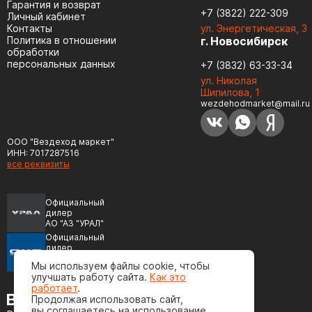
Гарантия и возврат
+7 (3822) 222-309
Личный кабинет
Контакты
ул. Энергетическая, 3
Политика в отношении
г. Новосибирск
обработки
персональных данных
+7 (3832) 63-33-34
ул. Николая
Шипилова, 1
wezdehodmarket@mail.ru
ООО "Вездеход маркет"
ИНН: 7017287516
все реквизиты
Официальный
дилер
АО "АЗ "УРАЛ"
Официальный
дилер
ПАО "Автодизель"
Мы используем файлы cookie, чтобы
(ЯМЗ)
улучшать работу сайта.
Как это
работает
.
Продолжая использовать сайт,
вы соглашаетесь на использование