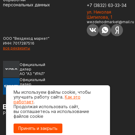
персональных данных
+7 (3832) 63-33-34
ул. Николая
Шипилова, 1
wezdehodmarket@mail.ru
ООО "Вездеход маркет"
ИНН: 7017287516
все реквизиты
Официальный
дилер
АО "АЗ "УРАЛ"
Официальный
дилер
ПАО "Автодизель"
Мы используем файлы cookie, чтобы
(ЯМЗ)
улучшать работу сайта.
Как это
работает
.
Продолжая использовать сайт,
вы соглашаетесь на использование
Разработка сайта
файлов cookie
Принять и закрыть