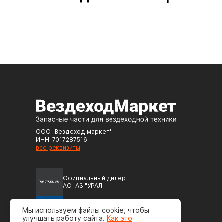
ООО "Вездеход маркет"
ИНН: 7017287516
все реквизиты
Официальный дилер
АО "АЗ "УРАЛ"
Официальный дилер
Мы используем файлы cookie, чтобы
ПАО "Автодизель" (ЯМЗ)
улучшать работу сайта.
Как это