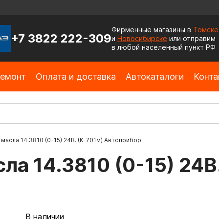
Фирменные магазины в
Томске
+7 3822 222-309
и
Новосибирске
или отправим
в любой населенный пункт РФ
емонт
Оплата и доставка
Автокаталоги
Конта
 масла 14.3810 (0-15) 24В. (К-701м) Автоприбор
ла 14.3810 (0-15) 24В
В наличии