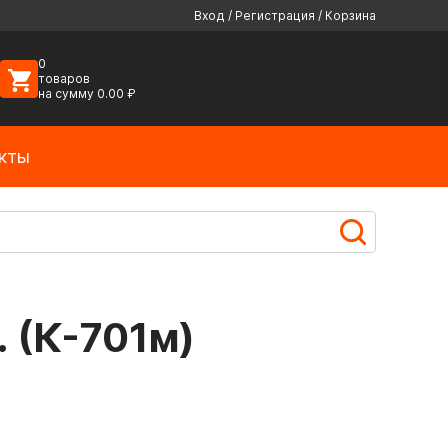
Вход
/
Регистрация
/
Корзина
0
товаров
на сумму
0.00
₽
кты
. (К-701м)