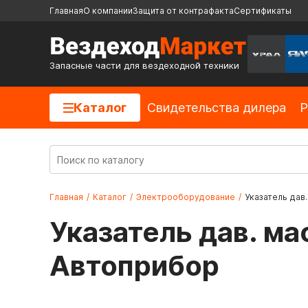
Главная
О компании
Защита от контрафакта
Сертификаты
Запасные части для вездеходной техники
Каталог
Cвидетельства дилера
Р
Главная
/
Каталог
/
Электрооборудование
/
Указатель дав.
Указатель дав. мас
Автоприбор