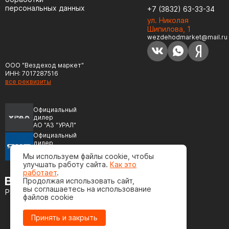
персональных данных
+7 (3832) 63-33-34
ул. Николая
Шипилова, 1
wezdehodmarket@mail.ru
ООО "Вездеход маркет"
ИНН: 7017287516
все реквизиты
Официальный
дилер
АО "АЗ "УРАЛ"
Официальный
дилер
ПАО "Автодизель"
Мы используем файлы cookie, чтобы
(ЯМЗ)
улучшать работу сайта.
Как это
работает
.
Продолжая использовать сайт,
вы соглашаетесь на использование
Разработка сайта
файлов cookie
Принять и закрыть